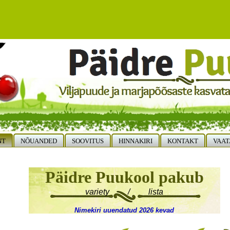
NT
NÕUANDED
SOOVITUS
HINNAKIRI
KONTAKT
VAAT
Päidre Puukool pakub
variety / lista
Nimekiri uuendatud 2026 kevad